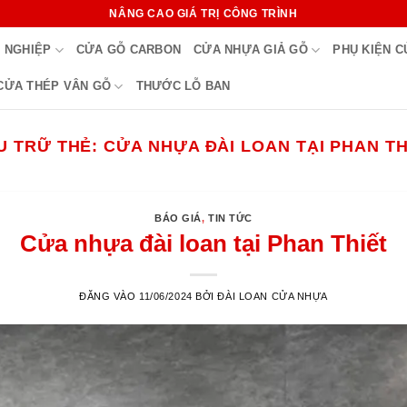
NÂNG CAO GIÁ TRỊ CÔNG TRÌNH
 NGHIỆP
CỬA GỖ CARBON
CỬA NHỰA GIẢ GỖ
PHỤ KIỆN 
CỬA THÉP VÂN GỖ
THƯỚC LỖ BAN
U TRỮ THẺ:
CỬA NHỰA ĐÀI LOAN TẠI PHAN TH
BÁO GIÁ
,
TIN TỨC
Cửa nhựa đài loan tại Phan Thiết
ĐĂNG VÀO
11/06/2024
BỞI
ĐÀI LOAN CỬA NHỰA