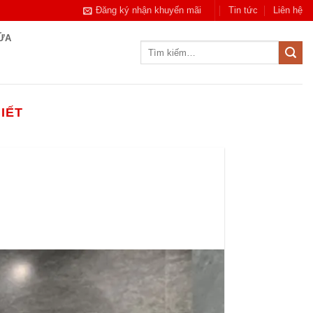
Đăng ký nhận khuyến mãi
Tin tức
Liên hệ
CỬA
Tìm
kiếm:
IẾT