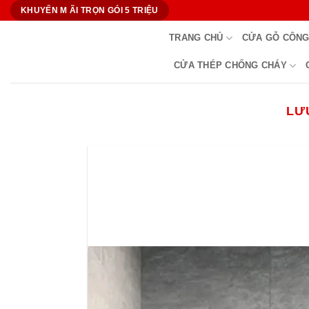
Bỏ
KHUYẾN M ÃI TRỌN GÓI 5 TRIỆU
qua
TRANG CHỦ
CỬA GỖ CÔNG
nội
dung
CỬA THÉP CHỐNG CHÁY
LƯ