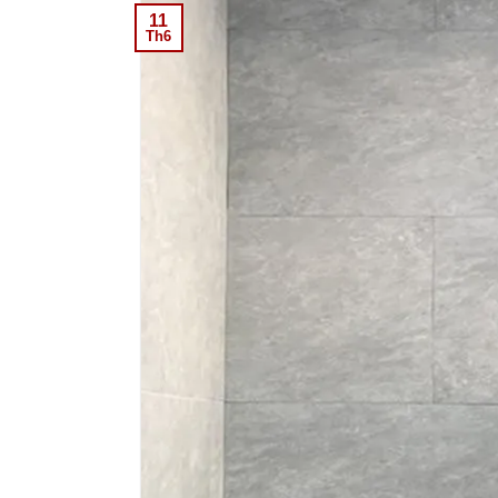
11
Th6