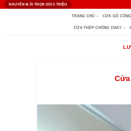
Bỏ
KHUYẾN M ÃI TRỌN GÓI 5 TRIỆU
qua
TRANG CHỦ
CỬA GỖ CÔNG
nội
dung
CỬA THÉP CHỐNG CHÁY
LƯ
Cửa 