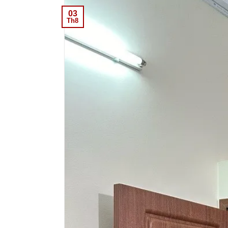
03
Th8