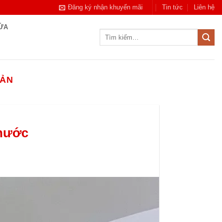
Đăng ký nhận khuyến mãi
Tin tức
Liên hệ
CỬA
Tìm
kiếm:
UẢN
Phước