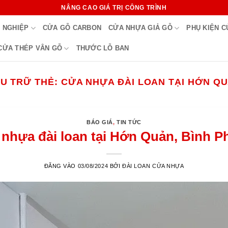
NÂNG CAO GIÁ TRỊ CÔNG TRÌNH
 NGHIỆP
CỬA GỖ CARBON
CỬA NHỰA GIẢ GỖ
PHỤ KIỆN 
CỬA THÉP VÂN GỖ
THƯỚC LỖ BAN
U TRỮ THẺ:
CỬA NHỰA ĐÀI LOAN TẠI HỚN Q
BÁO GIÁ
,
TIN TỨC
nhựa đài loan tại Hớn Quản, Bình 
ĐĂNG VÀO
03/08/2024
BỞI
ĐÀI LOAN CỬA NHỰA