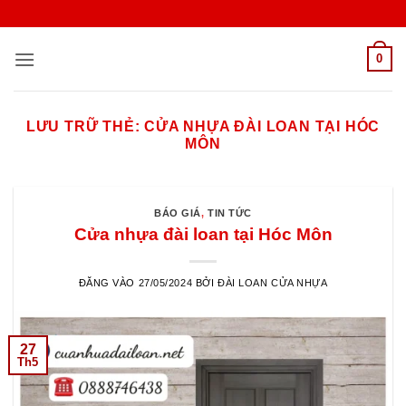
Bỏ
qua
nội
0
dung
LƯU TRỮ THẺ:
CỬA NHỰA ĐÀI LOAN TẠI HÓC
MÔN
BÁO GIÁ
,
TIN TỨC
Cửa nhựa đài loan tại Hóc Môn
ĐĂNG VÀO
27/05/2024
BỞI
ĐÀI LOAN CỬA NHỰA
27
Th5