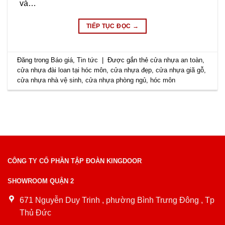
và…
TIẾP TỤC ĐỌC
→
Đăng trong
Báo giá
,
Tin tức
|
Được gắn thẻ
cửa nhựa an toàn
,
cửa nhựa đài loan tại hóc môn
,
cửa nhựa đẹp
,
cửa nhựa giã gỗ
,
cửa nhựa nhà vệ sinh
,
cửa nhựa phòng ngủ
,
hóc môn
CÔNG TY CỔ PHẦN TẬP ĐOÀN KINGDOOR
SHOWROOM QUẬN 2
671 Nguyễn Duy Trinh , phường Bình Trưng Đông , Tp
Thủ Đức