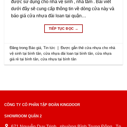
được sử dụng cho nhà vệ sinh , nhà tắm . Bài viết
dưới đây sẽ cung cấp thông tin về dòng cửa này và
báo giá cửa nhựa đài loan tại quận…
TIẾP TỤC ĐỌC
→
Đăng trong
Báo giá
,
Tin tức
|
Được gắn thẻ
cửa nhựa cho nhà
vệ sinh tại bình tân
,
cửa nhựa đài loan tại bình tân
,
cửa nhựa
giá rẻ tại bình tân
,
cửa nhựa tại bình tân
CÔNG TY CỔ PHẦN TẬP ĐOÀN KINGDOOR
SHOWROOM QUẬN 2
671 Nguyễn Duy Trinh , phường Bình Trưng Đông , Tp