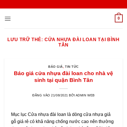
Bỏ
qua
nội
0
dung
LƯU TRỮ THẺ:
CỬA NHỰA ĐÀI LOAN TẠI BÌNH
TÂN
BÁO GIÁ
,
TIN TỨC
Báo giá cửa nhựa đài loan cho nhà vệ
sinh tại quận Bình Tân
ĐĂNG VÀO
21/08/2021
BỞI
ADMIN WEB
Mục lục Cửa nhựa đài loan là dòng cửa nhựa giả
gỗ giá rẻ có khả năng chống nước cao nên thường