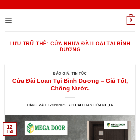
Bỏ
qua
nội
0
dung
LƯU TRỮ THẺ:
CỬA NHỰA ĐÀI LOẠI TẠI BÌNH
DƯƠNG
BÁO GIÁ
,
TIN TỨC
Cửa Đài Loan Tại Bình Dương – Giá Tốt,
Chống Nước.
ĐĂNG VÀO
12/09/2025
BỞI
ĐÀI LOAN CỬA NHỰA
12
Th9