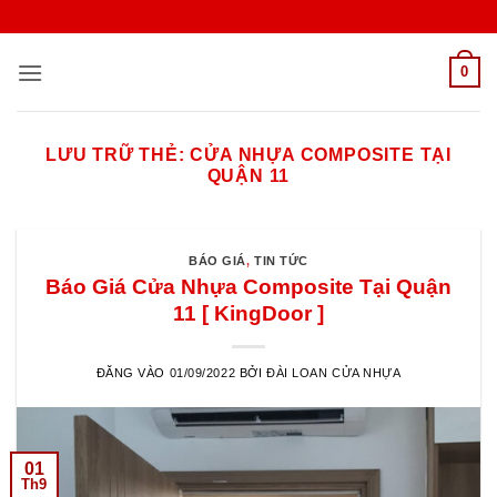
Bỏ
qua
nội
0
dung
LƯU TRỮ THẺ:
CỬA NHỰA COMPOSITE TẠI
QUẬN 11
BÁO GIÁ
,
TIN TỨC
Báo Giá Cửa Nhựa Composite Tại Quận
11 [ KingDoor ]
ĐĂNG VÀO
01/09/2022
BỞI
ĐÀI LOAN CỬA NHỰA
01
Th9