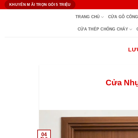
Bỏ
KHUYẾN M ÃI TRỌN GÓI 5 TRIỆU
qua
TRANG CHỦ
CỬA GỖ CÔNG
nội
dung
CỬA THÉP CHỐNG CHÁY
LƯ
Cửa Nhựa
04