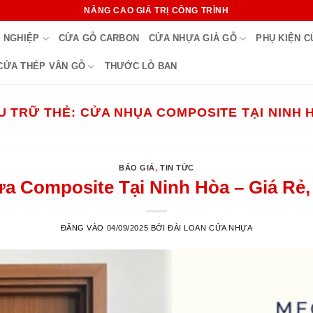
NÂNG CAO GIÁ TRỊ CÔNG TRÌNH
 NGHIỆP
CỬA GỖ CARBON
CỬA NHỰA GIẢ GỖ
PHỤ KIỆN 
CỬA THÉP VÂN GỖ
THƯỚC LỖ BAN
U TRỮ THẺ:
CỬA NHỤA COMPOSITE TẠI NINH 
BÁO GIÁ
,
TIN TỨC
 Composite Tại Ninh Hòa – Giá Rẻ,
ĐĂNG VÀO
04/09/2025
BỞI
ĐÀI LOAN CỬA NHỰA