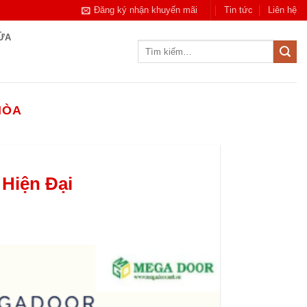
Đăng ký nhận khuyến mãi
Tin tức
Liên hệ
CỬA
Tìm
kiếm:
HÒA
 Hiện Đại