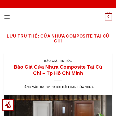
Bỏ
qua
nội
0
dung
LƯU TRỮ THẺ:
CỬA NHỰA COMPOSITE TẠI CỦ
CHI
BÁO GIÁ
,
TIN TỨC
Báo Giá Cửa Nhựa Composite Tại Củ
Chi – Tp Hồ Chí Minh
ĐĂNG VÀO
16/02/2023
BỞI
ĐÀI LOAN CỬA NHỰA
16
Th2