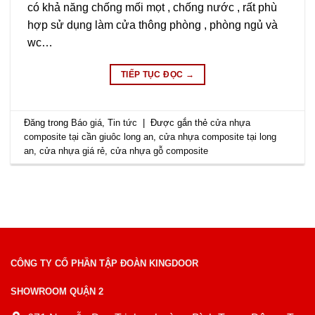
có khả năng chống mối mọt , chống nước , rất phù
hợp sử dụng làm cửa thông phòng , phòng ngủ và
wc…
TIẾP TỤC ĐỌC
→
Đăng trong
Báo giá
,
Tin tức
|
Được gắn thẻ
cửa nhựa
composite tại cần giuôc long an
,
cửa nhựa composite tại long
an
,
cửa nhựa giá rẻ
,
cửa nhựa gỗ composite
CÔNG TY CỔ PHẦN TẬP ĐOÀN KINGDOOR
SHOWROOM QUẬN 2