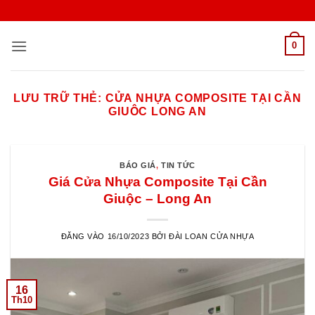
Bỏ
qua
nội
0
dung
LƯU TRỮ THẺ:
CỬA NHỰA COMPOSITE TẠI CẦN
GIUÔC LONG AN
BÁO GIÁ
,
TIN TỨC
Giá Cửa Nhựa Composite Tại Cần
Giuộc – Long An
ĐĂNG VÀO
16/10/2023
BỞI
ĐÀI LOAN CỬA NHỰA
16
Th10