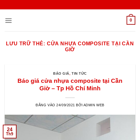
Bỏ
qua
nội
0
dung
LƯU TRỮ THẺ:
CỬA NHỰA COMPOSITE TẠI CẦN
GIỜ
BÁO GIÁ
,
TIN TỨC
Báo giá cửa nhựa composite tại Cần
Giờ – Tp Hồ Chí Minh
ĐĂNG VÀO
24/09/2021
BỞI
ADMIN WEB
24
Th9