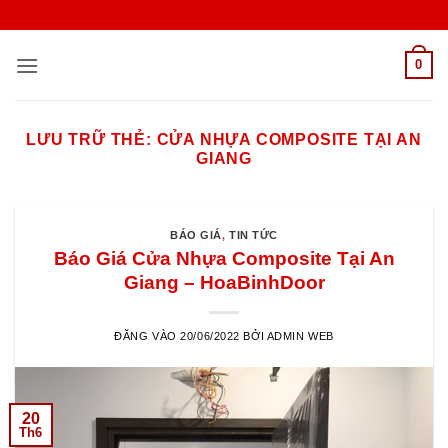
Bỏ
qua
nội
0
dung
LƯU TRỮ THẺ:
CỬA NHỰA COMPOSITE TẠI AN
GIANG
BÁO GIÁ
,
TIN TỨC
Báo Giá Cửa Nhựa Composite Tại An
Giang – HoaBinhDoor
ĐĂNG VÀO
20/06/2022
BỞI
ADMIN WEB
20
Th6