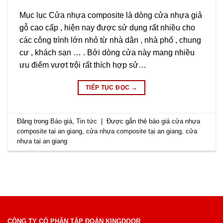
Mục lục Cửa nhựa composite là dòng cửa nhựa giả
gỗ cao cấp , hiện nay được sử dụng rất nhiều cho
các công trình lớn nhỏ từ nhà dân , nhà phố , chung
cư , khách sạn … . Bởi dòng cửa này mang nhiều
ưu điểm vượt trội rất thích hợp sử…
TIẾP TỤC ĐỌC
→
Đăng trong
Báo giá
,
Tin tức
|
Được gắn thẻ
báo giá cửa nhựa
composite tại an giang
,
cửa nhựa composite tại an giang
,
cửa
nhựa tại an giang
CÔNG TY CỔ PHẦN TẬP ĐOÀN KINGDOOR