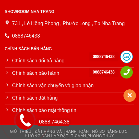
SHOWROOM NHA TRANG
731 , Lê Hồng Phong , Phước Long , Tp Nha Trang
0888746438
CHÍNH SÁCH BÁN HÀNG
0888746438
Chính sách đổi trả hàng
0888746438
Chính sách bảo hành
Chính sách vận chuyển và giao nhận
Chính sách đặt hàng
Chính sách bảo mật thông tin
0888.7464.38
GIỚI THIỆU
ĐẶT HÀNG VÀ THANH TOÁN
HỒ SƠ NĂNG LỰC
HƯỚNG DẪN LẮP ĐẶT
TƯ VẤN PHONG THỦY