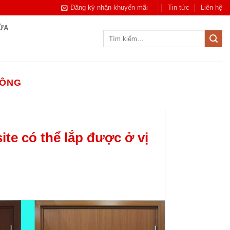
Đăng ký nhận khuyến mãi
Tin tức
Liên hệ
CỬA
Tìm
kiếm:
HÔNG
e có thể lắp được ở vị