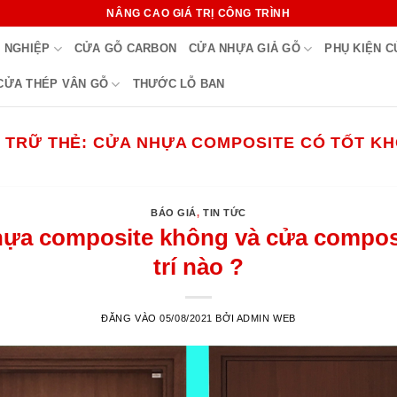
NÂNG CAO GIÁ TRỊ CÔNG TRÌNH
 NGHIỆP
CỬA GỖ CARBON
CỬA NHỰA GIẢ GỖ
PHỤ KIỆN 
CỬA THÉP VÂN GỖ
THƯỚC LỖ BAN
 TRỮ THẺ:
CỬA NHỰA COMPOSITE CÓ TỐT K
BÁO GIÁ
,
TIN TỨC
ựa composite không và cửa composit
trí nào ?
ĐĂNG VÀO
05/08/2021
BỞI
ADMIN WEB