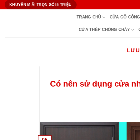
Bỏ
KHUYẾN M ÃI TRỌN GÓI 5 TRIỆU
qua
TRANG CHỦ
CỬA GỖ CÔNG
nội
dung
CỬA THÉP CHỐNG CHÁY
LƯU
Có nên sử dụng cửa nh
05