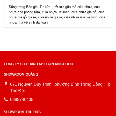
Đăng trong
Báo giá
,
Tin tức
|
Được gắn thẻ
cửa nhựa
,
cửa
nhựa cho phòng tắm
,
cửa nhựa đài loan
,
cửa nhựa giã gỗ
,
cửa
nhựa giả gỗ giá rẻ
,
cửa nhựa giá rẻ
,
cửa nhựa nhà vệ sinh
,
cửa
nhựa nhà vệ sinh đài loan
CÔNG TY CỔ PHẦN TẬP ĐOÀN KINGDOOR
SHOWROOM QUẬN 2
671 Nguyễn Duy Trinh , phường Bình Trưng Đông , Tp
Thủ Đức
0888746438
SHOWROOM THỦ ĐỨC