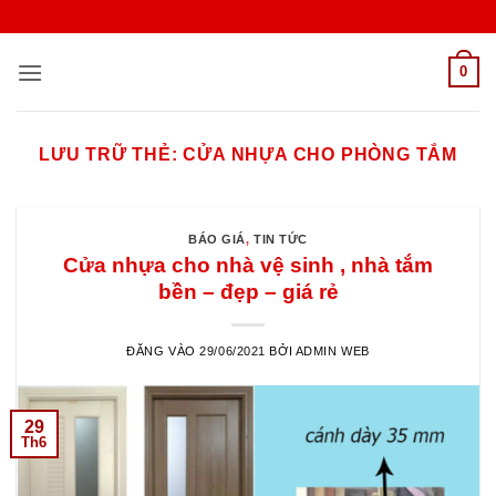
Bỏ
qua
nội
0
dung
LƯU TRỮ THẺ:
CỬA NHỰA CHO PHÒNG TẮM
BÁO GIÁ
,
TIN TỨC
Cửa nhựa cho nhà vệ sinh , nhà tắm
bền – đẹp – giá rẻ
ĐĂNG VÀO
29/06/2021
BỞI
ADMIN WEB
29
Th6