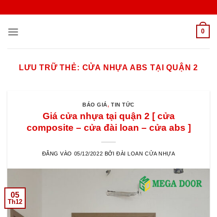
Bỏ
qua
nội
0
dung
LƯU TRỮ THẺ:
CỬA NHỰA ABS TẠI QUẬN 2
BÁO GIÁ
,
TIN TỨC
Giá cửa nhựa tại quận 2 [ cửa
composite – cửa đài loan – cửa abs ]
ĐĂNG VÀO
05/12/2022
BỞI
ĐÀI LOAN CỬA NHỰA
05
Th12