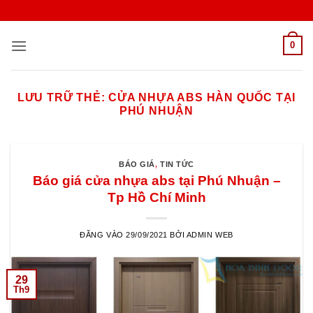
Bỏ
qua
nội
0
dung
LƯU TRỮ THẺ:
CỬA NHỰA ABS HÀN QUỐC TẠI
PHÚ NHUẬN
BÁO GIÁ
,
TIN TỨC
Báo giá cửa nhựa abs tại Phú Nhuận –
Tp Hồ Chí Minh
ĐĂNG VÀO
29/09/2021
BỞI
ADMIN WEB
29
Th9