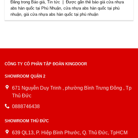
Đăng trong
Báo giá
,
Tin tức
|
Được gắn thẻ
báo giá cửa nhựa
abs hàn quốc tại Phú Nhuận
,
cửa nhựa abs hàn quốc tại phú
nhuận
,
giá cửa nhựa abs hàn quốc tại phú nhuận
CÔNG TY CỔ PHẦN TẬP ĐOÀN KINGDOOR
SHOWROOM QUẬN 2
671 Nguyễn Duy Trinh , phường Bình Trưng Đông , Tp
Thủ Đức
0888746438
SHOWROOM THỦ ĐỨC
639 QL13, P. Hiệp Bình Phước, Q. Thủ Đức, TpHCM