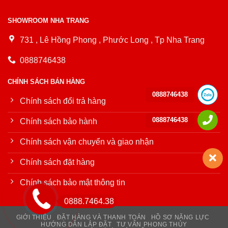
SHOWROOM NHA TRANG
731 , Lê Hồng Phong , Phước Long , Tp Nha Trang
0888746438
CHÍNH SÁCH BÁN HÀNG
0888746438
Chính sách đổi trả hàng
0888746438
Chính sách bảo hành
Chính sách vận chuyển và giao nhận
Chính sách đặt hàng
Chính sách bảo mật thông tin
0888.7464.38
GIỚI THIỆU
ĐẶT HÀNG VÀ THANH TOÁN
HỒ SƠ NĂNG LỰC
HƯỚNG DẪN LẮP ĐẶT
TƯ VẤN PHONG THỦY