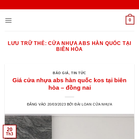
Bỏ
qua
nội
0
dung
LƯU TRỮ THẺ:
CỬA NHỰA ABS HÀN QUỐC TẠI
BIÊN HÒA
BÁO GIÁ
,
TIN TỨC
Giá cửa nhựa abs hàn quốc kos tại biên
hòa – đồng nai
ĐĂNG VÀO
20/03/2023
BỞI
ĐÀI LOAN CỬA NHỰA
20
Th3