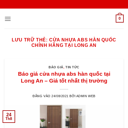
Bỏ
qua
nội
0
dung
LƯU TRỮ THẺ:
CỬA NHỰA ABS HÀN QUỐC
CHÍNH HÃNG TẠI LONG AN
BÁO GIÁ
,
TIN TỨC
Báo giá cửa nhựa abs hàn quốc tại
Long An – Giá tốt nhất thị trường
ĐĂNG VÀO
24/08/2021
BỞI
ADMIN WEB
24
Th8