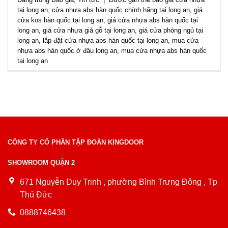
tại long an
,
cửa nhựa abs hàn quốc chính hãng tại long an
,
giá
cửa kos hàn quốc tại long an
,
giá cửa nhựa abs hàn quốc tại
long an
,
giá cửa nhựa giả gỗ tại long an
,
giá cửa phòng ngủ tại
long an
,
lắp đặt cửa nhựa abs hàn quốc tại long an
,
mua cửa
nhựa abs hàn quốc ở đâu long an
,
mua cửa nhựa abs hàn quốc
tại long an
CÔNG TY CỔ PHẦN TẬP ĐOÀN KINGDOOR
SHOWROOM QUẬN 2
671 Nguyễn Duy Trinh , phường Bình Trưng Đông , Tp
Thủ Đức
0888746438