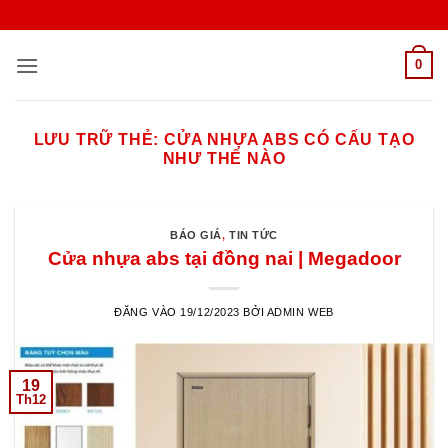
Bỏ
qua
nội
0
dung
LƯU TRỮ THẺ:
CỬA NHỰA ABS CÓ CẤU TẠO
NHƯ THẾ NÀO
BÁO GIÁ
,
TIN TỨC
Cửa nhựa abs tại đồng nai | Megadoor
ĐĂNG VÀO
19/12/2023
BỞI
ADMIN WEB
19
Th12