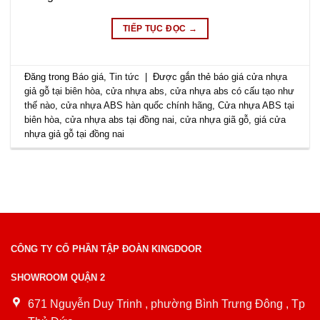
TIẾP TỤC ĐỌC
→
Đăng trong
Báo giá
,
Tin tức
|
Được gắn thẻ
báo giá cửa nhựa
giả gỗ tại biên hòa
,
cửa nhựa abs
,
cửa nhựa abs có cấu tạo như
thế nào
,
cửa nhựa ABS hàn quốc chính hãng
,
Cửa nhựa ABS tại
biên hòa
,
cửa nhựa abs tại đồng nai
,
cửa nhựa giã gỗ
,
giá cửa
nhựa giả gỗ tại đồng nai
CÔNG TY CỔ PHẦN TẬP ĐOÀN KINGDOOR
SHOWROOM QUẬN 2
671 Nguyễn Duy Trinh , phường Bình Trưng Đông , Tp