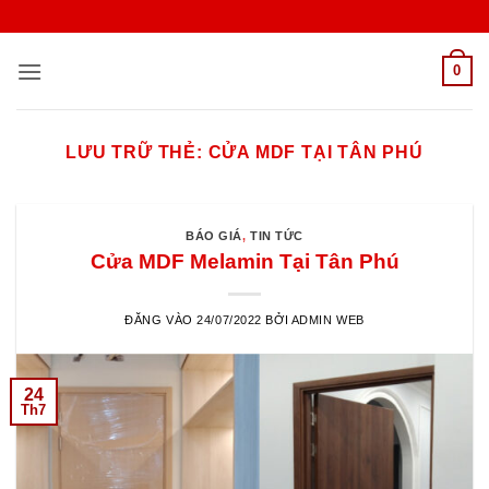
Bỏ
qua
nội
0
dung
LƯU TRỮ THẺ:
CỬA MDF TẠI TÂN PHÚ
BÁO GIÁ
,
TIN TỨC
Cửa MDF Melamin Tại Tân Phú
ĐĂNG VÀO
24/07/2022
BỞI
ADMIN WEB
24
Th7