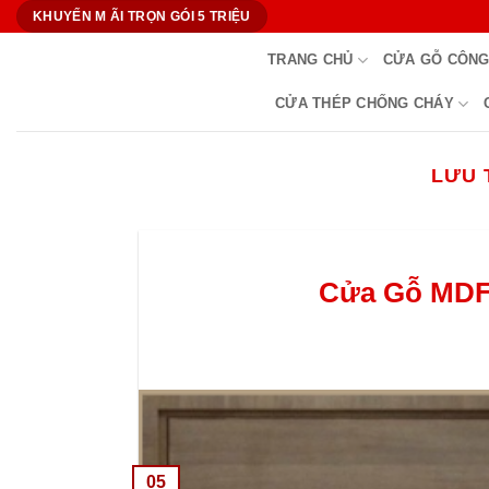
Bỏ
KHUYẾN M ÃI TRỌN GÓI 5 TRIỆU
qua
TRANG CHỦ
CỬA GỖ CÔNG
nội
dung
CỬA THÉP CHỐNG CHÁY
LƯU 
Cửa Gỗ MDF 
05