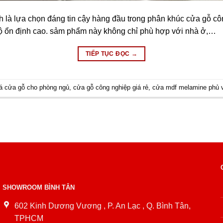
à lựa chọn đáng tin cậy hàng đầu trong phân khúc cửa gỗ công
 độ ổn định cao. sảm phẩm này không chỉ phù hợp với nhà ở,…
TIẾP TỤC ĐỌC
→
iá cửa gỗ cho phòng ngủ
,
cửa gỗ công nghiệp giá rẻ
,
cửa mdf melamine phủ 
SHOWROOM BÌNH TÂN
602 Kinh Dương Vương , P. An Lạc , Q. Bình Tân,
TPHCM