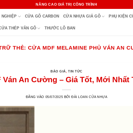
NÂNG CAO GIÁ TRỊ CÔNG TRÌNH
 NGHIỆP
CỬA GỖ CARBON
CỬA NHỰA GIẢ GỖ
PHỤ KIỆN 
CỬA THÉP VÂN GỖ
THƯỚC LỖ BAN
TRỮ THẺ:
CỬA MDF MELAMINE PHỦ VÁN AN 
BÁO GIÁ
,
TIN TỨC
Ván An Cường – Giá Tốt, Mới Nhất 
ĐĂNG VÀO
05/07/2025
BỞI
ĐÀI LOAN CỬA NHỰA