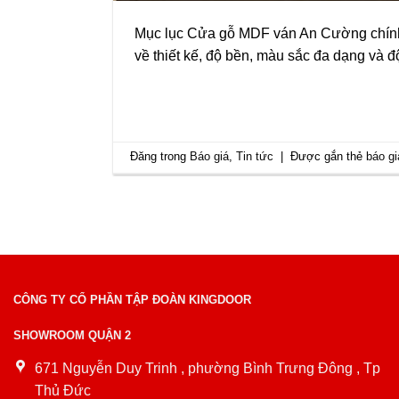
Mục lục Cửa gỗ MDF ván An Cường chính l
về thiết kế, độ bền, màu sắc đa dạng và
Đăng trong
Báo giá
,
Tin tức
|
Được gắn thẻ
báo g
CÔNG TY CỔ PHẦN TẬP ĐOÀN KINGDOOR
SHOWROOM QUẬN 2
671 Nguyễn Duy Trinh , phường Bình Trưng Đông , Tp
Thủ Đức