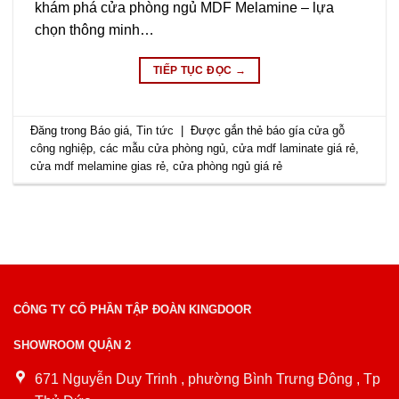
khám phá cửa phòng ngủ MDF Melamine – lựa
chọn thông minh…
TIẾP TỤC ĐỌC
→
Đăng trong
Báo giá
,
Tin tức
|
Được gắn thẻ
báo gía cửa gỗ
công nghiệp
,
các mẫu cửa phòng ngủ
,
cửa mdf laminate giá rẻ
,
cửa mdf melamine gias rẻ
,
cửa phòng ngủ giá rẻ
CÔNG TY CỔ PHẦN TẬP ĐOÀN KINGDOOR
SHOWROOM QUẬN 2
671 Nguyễn Duy Trinh , phường Bình Trưng Đông , Tp