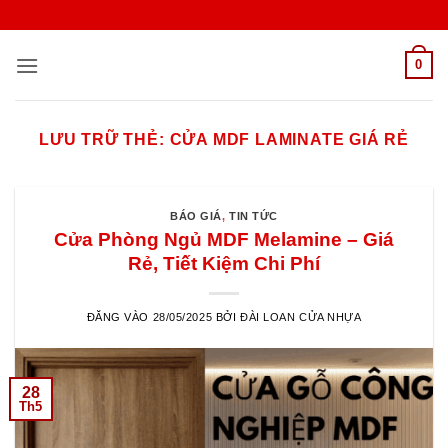
Bỏ
qua
nội
0
dung
LƯU TRỮ THẺ:
CỬA MDF LAMINATE GIÁ RẺ
BÁO GIÁ
,
TIN TỨC
Cửa Phòng Ngủ MDF Melamine – Giá
Rẻ, Tiết Kiệm Chi Phí
ĐĂNG VÀO
28/05/2025
BỞI
ĐÀI LOAN CỬA NHỰA
28
Th5