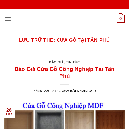
Bỏ
qua
nội
0
dung
LƯU TRỮ THẺ:
CỬA GỖ TẠI TÂN PHÚ
BÁO GIÁ
,
TIN TỨC
Báo Giá Cửa Gỗ Công Nghiệp Tại Tân
Phú
ĐĂNG VÀO
28/07/2022
BỞI
ADMIN WEB
28
Th7