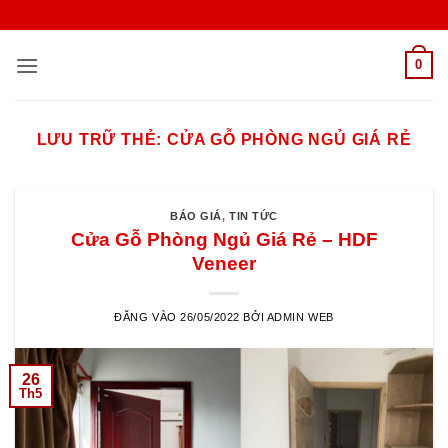
Bỏ
qua
nội
0
dung
LƯU TRỮ THẺ:
CỬA GỖ PHÒNG NGỦ GIÁ RẺ
BÁO GIÁ
,
TIN TỨC
Cửa Gỗ Phòng Ngủ Giá Rẻ – HDF
Veneer
ĐĂNG VÀO
26/05/2022
BỞI
ADMIN WEB
26
Th5