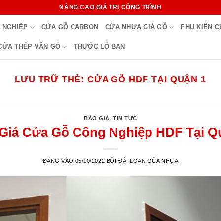
NÂNG CAO GIÁ TRỊ CÔNG TRÌNH
 NGHIỆP
CỬA GỖ CARBON
CỬA NHỰA GIẢ GỖ
PHỤ KIỆN 
CỬA THÉP VÂN GỖ
THƯỚC LỖ BAN
LƯU TRỮ THẺ:
CỬA GỖ HDF TẠI QUẬN 1
BÁO GIÁ
,
TIN TỨC
Giá Cửa Gỗ Công Nghiệp HDF Tại Q
ĐĂNG VÀO
05/10/2022
BỞI
ĐÀI LOAN CỬA NHỰA