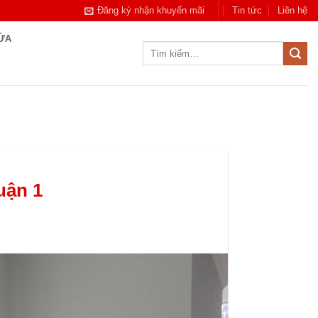
Đăng ký nhận khuyến mãi
Tin tức
Liên hệ
CỬA
Tìm
kiếm:
uận 1