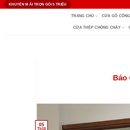
Bỏ
KHUYẾN M ÃI TRỌN GÓI 5 TRIỆU
qua
TRANG CHỦ
CỬA GỖ CÔNG
nội
dung
CỬA THÉP CHỐNG CHÁY
Báo 
05
Th10