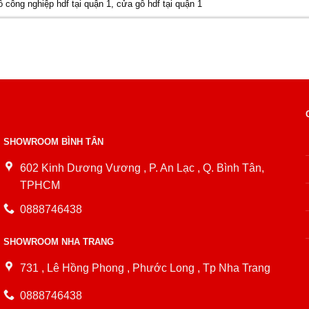
 công nghiệp hdf tại quận 1
,
cửa gỗ hdf tại quận 1
SHOWROOM BÌNH TÂN
602 Kinh Dương Vương , P. An Lạc , Q. Bình Tân,
TPHCM
0888746438
SHOWROOM NHA TRANG
731 , Lê Hồng Phong , Phước Long , Tp Nha Trang
0888746438