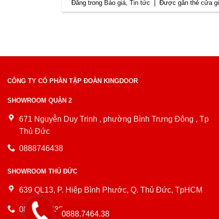
Đăng trong
Báo giá
,
Tin tức
|
Được gắn thẻ
cửa gỗ
CÔNG TY CỔ PHẦN TẬP ĐOÀN KINGDOOR
SHOWROOM QUẬN 2
671 Nguyễn Duy Trinh , phường Bình Trưng Đông , Tp
Thủ Đức
0888746438
SHOWROOM THỦ ĐỨC
639 QL13, P. Hiệp Bình Phước, Q. Thủ Đức, TpHCM
0888746438
0888.7464.38