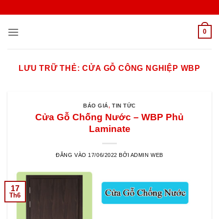
Bỏ
qua
nội
0
dung
LƯU TRỮ THẺ:
CỬA GỖ CÔNG NGHIỆP WBP
BÁO GIÁ
,
TIN TỨC
Cửa Gỗ Chống Nước – WBP Phủ
Laminate
ĐĂNG VÀO
17/06/2022
BỞI
ADMIN WEB
17
Th6