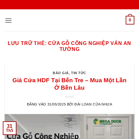
Bỏ
qua
nội
0
dung
LƯU TRỮ THẺ:
CỬA GỖ CÔNG NGHIỆP VÁN AN
TƯỜNG
BÁO GIÁ
,
TIN TỨC
Giá Cửa HDF Tại Bến Tre – Mua Một Lần
Ở Bền Lâu
ĐĂNG VÀO
31/05/2025
BỞI
ĐÀI LOAN CỬA NHỰA
31
Th5