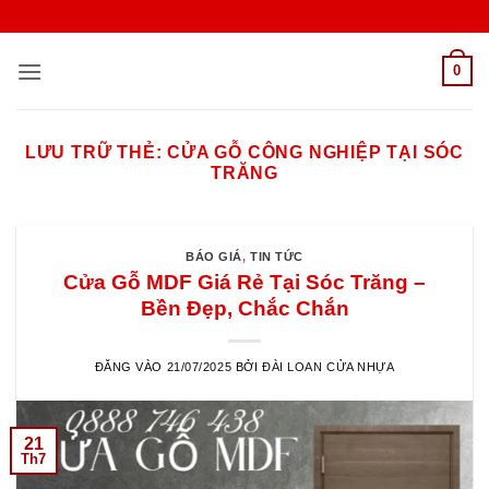
Bỏ
qua
nội
0
dung
LƯU TRỮ THẺ:
CỬA GỖ CÔNG NGHIỆP TẠI SÓC
TRĂNG
BÁO GIÁ
,
TIN TỨC
Cửa Gỗ MDF Giá Rẻ Tại Sóc Trăng –
Bền Đẹp, Chắc Chắn
ĐĂNG VÀO
21/07/2025
BỞI
ĐÀI LOAN CỬA NHỰA
21
Th7