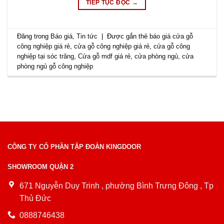
TIẾP TỤC ĐỌC
→
Đăng trong
Báo giá
,
Tin tức
|
Được gắn thẻ
báo giá cửa gỗ
công nghiệp giá rẻ
,
cửa gỗ công nghiệp giá rẻ
,
cửa gỗ công
nghiệp tại sóc trăng
,
Cửa gỗ mdf giá rẻ
,
cửa phòng ngủ
,
cửa
phòng ngủ gỗ công nghiệp
CÔNG TY CỔ PHẦN TẬP ĐOÀN KINGDOOR
SHOWROOM QUẬN 2
671 Nguyễn Duy Trinh , phường Bình Trưng Đông , Tp
Thủ Đức
0888746438