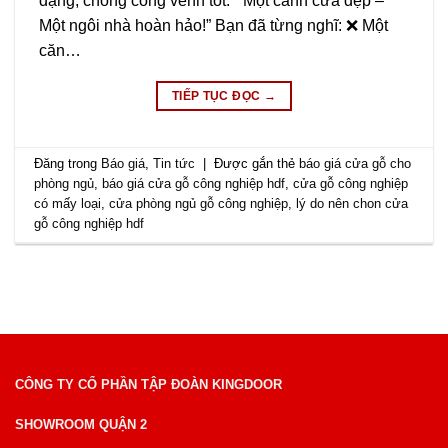
dạng, chống cong vênh tốt. ” Một cánh cửa đẹp –
Một ngôi nhà hoàn hảo!” Bạn đã từng nghĩ: ❌ Một
căn…
TIẾP TỤC ĐỌC
→
Đăng trong
Báo giá
,
Tin tức
|
Được gắn thẻ
báo giá cửa gỗ cho
phòng ngủ
,
báo giá cửa gỗ công nghiệp hdf
,
cửa gỗ công nghiệp
có mấy loại
,
cửa phòng ngủ gỗ công nghiệp
,
lý do nên chon cửa
gỗ công nghiệp hdf
CÔNG TY CỔ PHẦN TẬP ĐOÀN KINGDOOR
SHOWROOM QUẬN 2