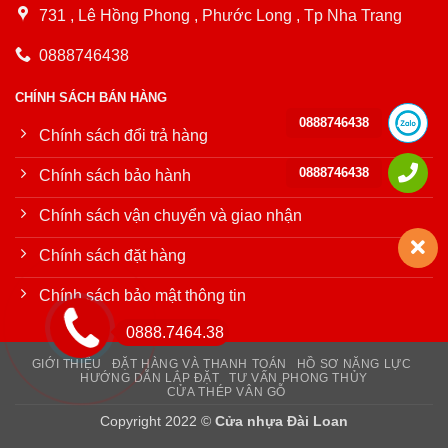
731 , Lê Hồng Phong , Phước Long , Tp Nha Trang
0888746438
CHÍNH SÁCH BÁN HÀNG
0888746438
Chính sách đổi trả hàng
0888746438
Chính sách bảo hành
Chính sách vận chuyển và giao nhận
Chính sách đặt hàng
Chính sách bảo mật thông tin
0888.7464.38
GIỚI THIỆU
ĐẶT HÀNG VÀ THANH TOÁN
HỒ SƠ NĂNG LỰC
HƯỚNG DẪN LẮP ĐẶT
TƯ VẤN PHONG THỦY
CỬA THÉP VÂN GỖ
Copyright 2022 ©
Cửa nhựa Đài Loan