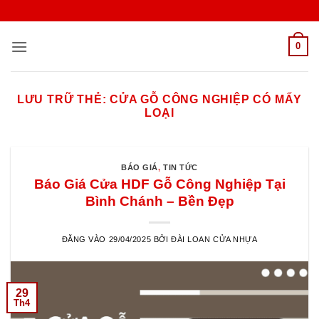
Bỏ
qua
nội
0
dung
LƯU TRỮ THẺ:
CỬA GỖ CÔNG NGHIỆP CÓ MẤY
LOẠI
BÁO GIÁ
,
TIN TỨC
Báo Giá Cửa HDF Gỗ Công Nghiệp Tại
Bình Chánh – Bền Đẹp
ĐĂNG VÀO
29/04/2025
BỞI
ĐÀI LOAN CỬA NHỰA
29
Th4