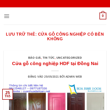
Bỏ
qua
nội
0
dung
LƯU TRỮ THẺ:
CỬA GỖ CÔNG NGHIỆP CÓ BỀN
KHÔNG
BÁO GIÁ
,
TIN TỨC
,
UNCATEGORIZED
Cửa gỗ công nghiệp HDF tại Đồng Nai
ĐĂNG VÀO
25/05/2021
BỞI
ADMIN WEB
25
Th5