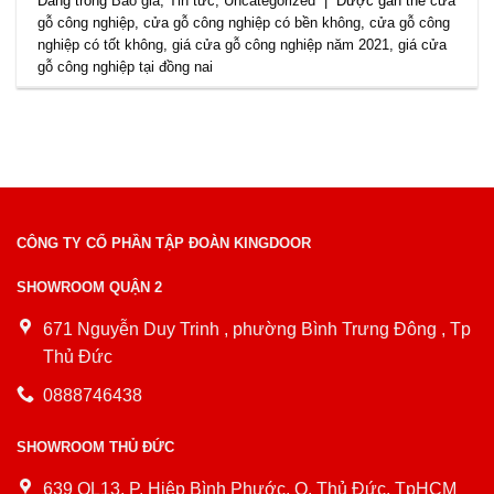
Đăng trong
Báo giá
,
Tin tức
,
Uncategorized
|
Được gắn thẻ
cửa
gỗ công nghiệp
,
cửa gỗ công nghiệp có bền không
,
cửa gỗ công
nghiệp có tốt không
,
giá cửa gỗ công nghiệp năm 2021
,
giá cửa
gỗ công nghiệp tại đồng nai
CÔNG TY CỔ PHẦN TẬP ĐOÀN KINGDOOR
SHOWROOM QUẬN 2
671 Nguyễn Duy Trinh , phường Bình Trưng Đông , Tp
Thủ Đức
0888746438
SHOWROOM THỦ ĐỨC
639 QL13, P. Hiệp Bình Phước, Q. Thủ Đức, TpHCM