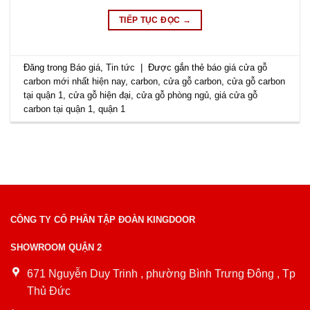
TIẾP TỤC ĐỌC
→
Đăng trong
Báo giá
,
Tin tức
|
Được gắn thẻ
báo giá cửa gỗ
carbon mới nhất hiện nay
,
carbon
,
cửa gỗ carbon
,
cửa gỗ carbon
tại quận 1
,
cửa gỗ hiện đại
,
cửa gỗ phòng ngủ
,
giá cửa gỗ
carbon tại quận 1
,
quận 1
CÔNG TY CỔ PHẦN TẬP ĐOÀN KINGDOOR
SHOWROOM QUẬN 2
671 Nguyễn Duy Trinh , phường Bình Trưng Đông , Tp
Thủ Đức