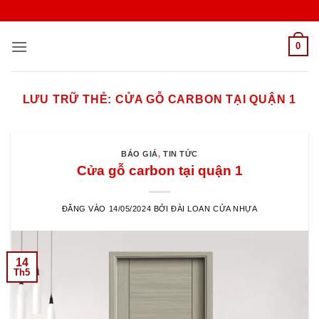
Bỏ
qua
nội
0
dung
LƯU TRỮ THẺ:
CỬA GỖ CARBON TẠI QUẬN 1
BÁO GIÁ
,
TIN TỨC
Cửa gỗ carbon tại quận 1
ĐĂNG VÀO
14/05/2024
BỞI
ĐÀI LOAN CỬA NHỰA
14
Th5