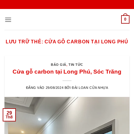
Bỏ
qua
nội
0
dung
LƯU TRỮ THẺ:
CỬA GỖ CARBON TẠI LONG PHÚ
BÁO GIÁ
,
TIN TỨC
Cửa gỗ carbon tại Long Phú, Sóc Trăng
ĐĂNG VÀO
29/08/2024
BỞI
ĐÀI LOAN CỬA NHỰA
29
Th8