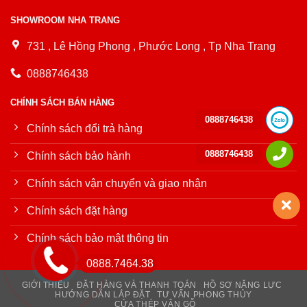
SHOWROOM NHA TRANG
731 , Lê Hồng Phong , Phước Long , Tp Nha Trang
0888746438
CHÍNH SÁCH BÁN HÀNG
0888746438
Chính sách đổi trả hàng
0888746438
Chính sách bảo hành
Chính sách vận chuyển và giao nhận
Chính sách đặt hàng
Chính sách bảo mật thông tin
0888.7464.38
GIỚI THIỆU
ĐẶT HÀNG VÀ THANH TOÁN
HỒ SƠ NĂNG LỰC
HƯỚNG DẪN LẮP ĐẶT
TƯ VẤN PHONG THỦY
CỬA THÉP VÂN GỖ