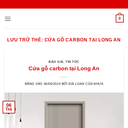
Bỏ
qua
nội
0
dung
LƯU TRỮ THẺ:
CỬA GỖ CARBON TẠI LONG AN
BÁO GIÁ
,
TIN TỨC
Cửa gỗ carbon tại Long An
ĐĂNG VÀO
06/06/2024
BỞI
ĐÀI LOAN CỬA NHỰA
06
Th6