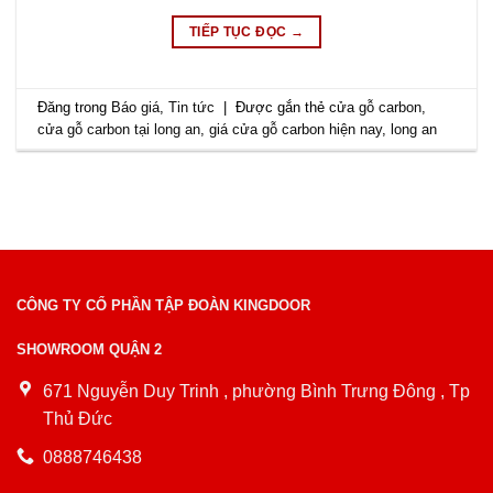
TIẾP TỤC ĐỌC
→
Đăng trong
Báo giá
,
Tin tức
|
Được gắn thẻ
cửa gỗ carbon
,
cửa gỗ carbon tại long an
,
giá cửa gỗ carbon hiện nay
,
long an
CÔNG TY CỔ PHẦN TẬP ĐOÀN KINGDOOR
SHOWROOM QUẬN 2
671 Nguyễn Duy Trinh , phường Bình Trưng Đông , Tp
Thủ Đức
0888746438