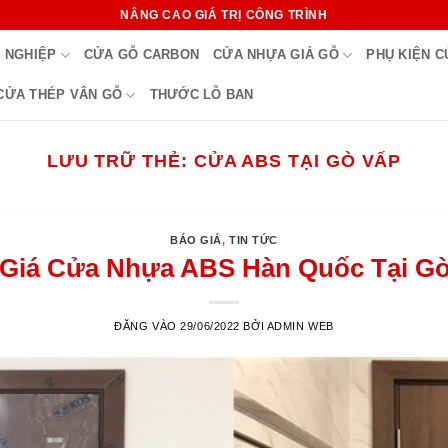
NÂNG CAO GIÁ TRỊ CÔNG TRÌNH
 NGHIỆP
CỬA GỖ CARBON
CỬA NHỰA GIẢ GỖ
PHỤ KIỆN 
CỬA THÉP VÂN GỖ
THƯỚC LỖ BAN
LƯU TRỮ THẺ:
CỬA ABS TẠI GÒ VẤP
BÁO GIÁ
,
TIN TỨC
Giá Cửa Nhựa ABS Hàn Quốc Tại G
ĐĂNG VÀO
29/06/2022
BỞI
ADMIN WEB