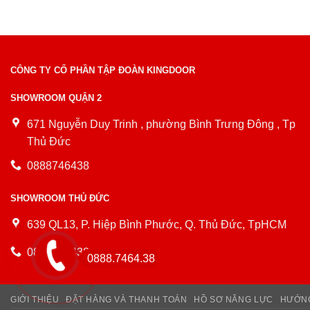
CÔNG TY CỔ PHẦN TẬP ĐOÀN KINGDOOR
SHOWROOM QUẬN 2
671 Nguyễn Duy Trinh , phường Bình Trưng Đông , Tp
Thủ Đức
0888746438
SHOWROOM THỦ ĐỨC
639 QL13, P. Hiệp Bình Phước, Q. Thủ Đức, TpHCM
0888746438
0888.7464.38
GIỚI THIỆU
ĐẶT HÀNG VÀ THANH TOÁN
HỒ SƠ NĂNG LỰC
HƯỚNG