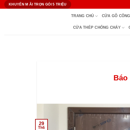
Bỏ
KHUYẾN M ÃI TRỌN GÓI 5 TRIỆU
qua
TRANG CHỦ
CỬA GỖ CÔNG
nội
dung
CỬA THÉP CHỐNG CHÁY
Báo 
29
Th6