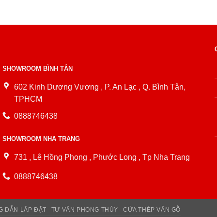
SHOWROOM BÌNH TÂN
602 Kinh Dương Vương , P. An Lạc , Q. Bình Tân,
TPHCM
0888746438
SHOWROOM NHA TRANG
731 , Lê Hồng Phong , Phước Long , Tp Nha Trang
0888746438
 DẪN LẮP ĐẶT
TƯ VẤN PHONG THỦY
CỬA THÉP VÂN GỖ