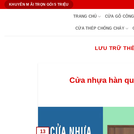
Bỏ
KHUYẾN M ÃI TRỌN GÓI 5 TRIỆU
qua
TRANG CHỦ
CỬA GỖ CÔNG
nội
dung
CỬA THÉP CHỐNG CHÁY
LƯU TRỮ TH
Cửa nhựa hàn quố
13