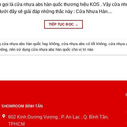
gọi là cửa nhựa abs hàn quốc thương hiệu KOS . Vậy cửa nhự
t dưới đây sẽ giải đáp những thắc này : Cửa Nhựa Hàn…
TIẾP TỤC ĐỌC
→
g cửa nhựa abs hàn quốc hay không
,
cửa nhựa abs có tốt không
,
cửa nhựa a
hông
,
nên sử dụng cửa nhựa abs hàn quốc cho vị trí nào
SHOWROOM BÌNH TÂN
602 Kinh Dương Vương , P. An Lạc , Q. Bình Tân,
TPHCM