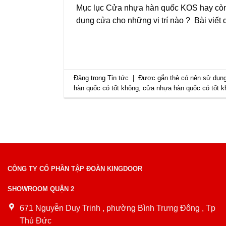
Mục lục Cửa nhựa hàn quốc KOS hay còn 
dụng cửa cho những vị trí nào ? Bài viế
Đăng trong
Tin tức
|
Được gắn thẻ
có nên sử dụn
hàn quốc có tốt không
,
cửa nhựa hàn quốc có tốt k
CÔNG TY CỔ PHẦN TẬP ĐOÀN KINGDOOR
SHOWROOM QUẬN 2
671 Nguyễn Duy Trinh , phường Bình Trưng Đông , Tp
Thủ Đức