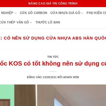
NÂNG CAO GIÁ TRỊ CÔNG TRÌNH
 NGHIỆP
CỬA GỖ CARBON
CỬA NHỰA GIẢ GỖ
PHỤ KIỆN 
CỬA THÉP VÂN GỖ
THƯỚC LỖ BAN
Ẻ:
CÓ NÊN SỬ DỤNG CỬA NHỰA ABS HÀN QUỐ
TIN TỨC
c KOS có tốt không nên sử dụng cửa
ĐĂNG VÀO
13/08/2021
BỞI
ADMIN WEB