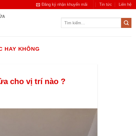
Đăng ký nhận khuyến mãi
Tin tức
Liên hệ
CỬA
Tìm
kiếm:
C HAY KHÔNG
 cho vị trí nào ?