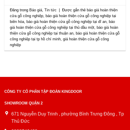
Đăng trong
Báo giá
,
Tin tức
|
Được gắn thẻ
báo giá hoàn thiện
cửa gỗ công nghiệp
,
báo giá hoàn thiện cửa gỗ công nghiệp tại
biên hòa
,
báo giá hoàn thiện cửa gỗ công nghiệp tại dĩ an
,
báo
giá hoàn thiện cửa gỗ công nghiệp tại thủ dầu một
,
báo giá hoàn
thiện cửa gỗ công nghiệp tại thuận an
,
báo giá hoàn thiện cửa gỗ
công nghiệp tại tp hồ chí minh
,
giá hoàn thiện cửa gỗ công
nghiệp
CÔNG TY CỔ PHẦN TẬP ĐOÀN KINGDOOR
SHOWROOM QUẬN 2
671 Nguyễn Duy Trinh , phường Bình Trưng Đông , Tp
Thủ Đức