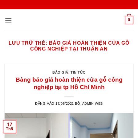
Bỏ
qua
nội
0
dung
LƯU TRỮ THẺ:
BÁO GIÁ HOÀN THIỆN CỬA GỖ
CÔNG NGHIỆP TẠI THUẬN AN
BÁO GIÁ
,
TIN TỨC
Bảng báo giá hoàn thiện cửa gỗ công
nghiệp tại tp Hồ Chí Minh
ĐĂNG VÀO
17/08/2021
BỞI
ADMIN WEB
17
Th8