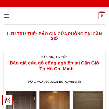
Bỏ
qua
nội
0
dung
LƯU TRỮ THẺ:
BÁO GIÁ CỬA PHÒNG TẠI CẦN
GIỜ
BÁO GIÁ
,
TIN TỨC
Báo giá cửa gỗ công nghiệp tại Cần Giờ
– Tp Hồ Chí Minh
ĐĂNG VÀO
26/09/2021
BỞI
ADMIN WEB
26
Th9