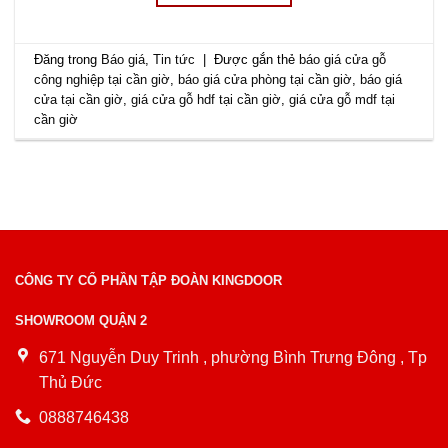
Đăng trong
Báo giá
,
Tin tức
|
Được gắn thẻ
báo giá cửa gỗ
công nghiệp tại cần giờ
,
báo giá cửa phòng tại cần giờ
,
báo giá
cửa tại cần giờ
,
giá cửa gỗ hdf tại cần giờ
,
giá cửa gỗ mdf tại
cần giờ
CÔNG TY CỔ PHẦN TẬP ĐOÀN KINGDOOR
SHOWROOM QUẬN 2
671 Nguyễn Duy Trinh , phường Bình Trưng Đông , Tp
Thủ Đức
0888746438