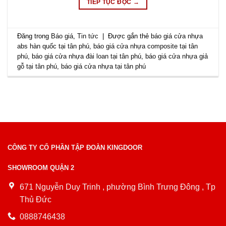
TIẾP TỤC ĐỌC
→
Đăng trong
Báo giá
,
Tin tức
|
Được gắn thẻ
báo giá cửa nhựa
abs hàn quốc tại tân phú
,
báo giá cửa nhựa composite tại tân
phú
,
báo giá cửa nhựa đài loan tại tân phú
,
báo giá cửa nhựa giả
gỗ tại tân phú
,
báo giá cửa nhựa tại tân phú
CÔNG TY CỔ PHẦN TẬP ĐOÀN KINGDOOR
SHOWROOM QUẬN 2
671 Nguyễn Duy Trinh , phường Bình Trưng Đông , Tp
Thủ Đức
0888746438