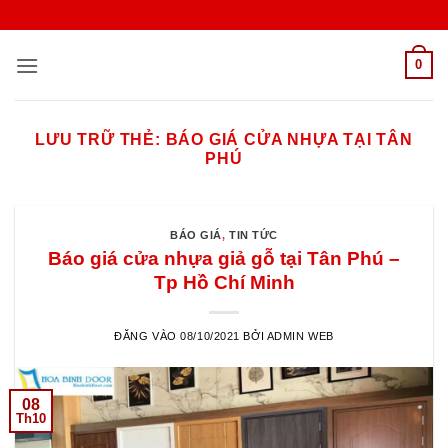
Bỏ
qua
nội
0
dung
LƯU TRỮ THẺ:
BÁO GIÁ CỬA NHỰA TẠI TÂN
PHÚ
BÁO GIÁ
,
TIN TỨC
Báo giá cửa nhựa giả gỗ tại Tân Phú –
Tp Hồ Chí Minh
ĐĂNG VÀO
08/10/2021
BỞI
ADMIN WEB
08
Th10