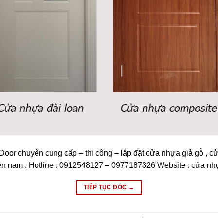
oor chuyên cung cấp – thi công – lắp đặt cửa nhựa giả gỗ , c
iền nam . Hotline : 0912548127 – 0977187326 Website : cửa n
TIẾP TỤC ĐỌC
→