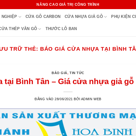
NÂNG CAO GIÁ TRỊ CÔNG TRÌNH
 NGHIỆP
CỬA GỖ CARBON
CỬA NHỰA GIẢ GỖ
PHỤ KIỆN 
CỬA THÉP VÂN GỖ
THƯỚC LỖ BAN
ƯU TRỮ THẺ:
BÁO GIÁ CỬA NHỰA TẠI BÌNH T
BÁO GIÁ
,
TIN TỨC
 tại Bình Tân – Giá cửa nhựa giả gỗ
ĐĂNG VÀO
28/06/2021
BỞI
ADMIN WEB