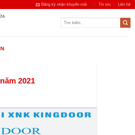
Đăng ký nhận khuyến mãi
Tin tức
Liên hệ
CỬA
Tìm
kiếm:
ÂN
 năm 2021