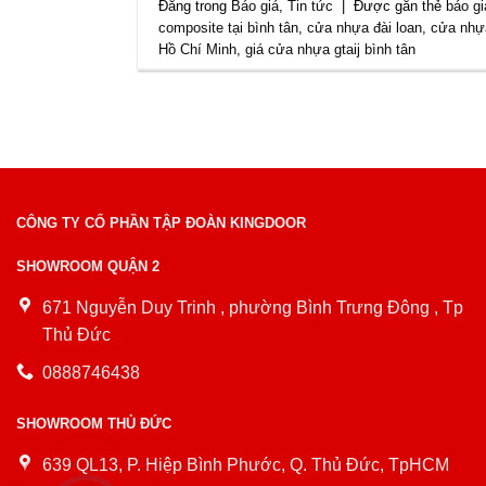
Đăng trong
Báo giá
,
Tin tức
|
Được gắn thẻ
báo gi
composite tại bình tân
,
cửa nhựa đài loan
,
cửa nhự
Hồ Chí Minh
,
giá cửa nhựa gtaij bình tân
CÔNG TY CỔ PHẦN TẬP ĐOÀN KINGDOOR
SHOWROOM QUẬN 2
671 Nguyễn Duy Trinh , phường Bình Trưng Đông , Tp
Thủ Đức
0888746438
SHOWROOM THỦ ĐỨC
639 QL13, P. Hiệp Bình Phước, Q. Thủ Đức, TpHCM