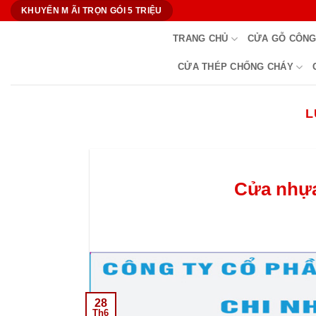
Bỏ
KHUYẾN M ÃI TRỌN GÓI 5 TRIỆU
qua
TRANG CHỦ
CỬA GỖ CÔNG
nội
dung
CỬA THÉP CHỐNG CHÁY
L
Cửa nhựa
28
Th6