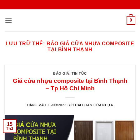
Bỏ
qua
nội
0
dung
LƯU TRỮ THẺ:
BÁO GIÁ CỬA NHỰA COMPOSITE
TẠI BÌNH THẠNH
BÁO GIÁ
,
TIN TỨC
Giá cửa nhựa composite tại Bình Thạnh
– Tp Hồ Chí Minh
ĐĂNG VÀO
15/03/2023
BỞI
ĐÀI LOAN CỬA NHỰA
15
Th3