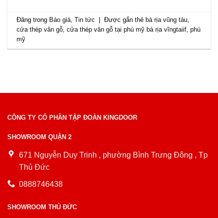
Đăng trong
Báo giá
,
Tin tức
|
Được gắn thẻ
bà rịa vũng tàu
,
cửa thép vân gỗ
,
cửa thép vân gỗ tại phú mỹ bà rịa vĩngtaiif
,
phú
mỹ
CÔNG TY CỔ PHẦN TẬP ĐOÀN KINGDOOR
SHOWROOM QUẬN 2
671 Nguyễn Duy Trinh , phường Bình Trưng Đông , Tp
Thủ Đức
0888746438
SHOWROOM THỦ ĐỨC