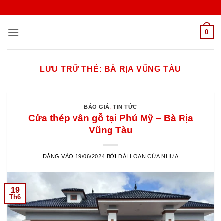
Bỏ
qua
nội
0
dung
LƯU TRỮ THẺ:
BÀ RỊA VŨNG TÀU
BÁO GIÁ
,
TIN TỨC
Cửa thép vân gỗ tại Phú Mỹ – Bà Rịa
Vũng Tàu
ĐĂNG VÀO
19/06/2024
BỞI
ĐÀI LOAN CỬA NHỰA
19
Th6