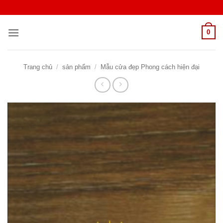
Bỏ
qua
nội
0
dung
Trang chủ
/
sản phẩm
/
Mẫu cửa đẹp Phong cách hiện đại