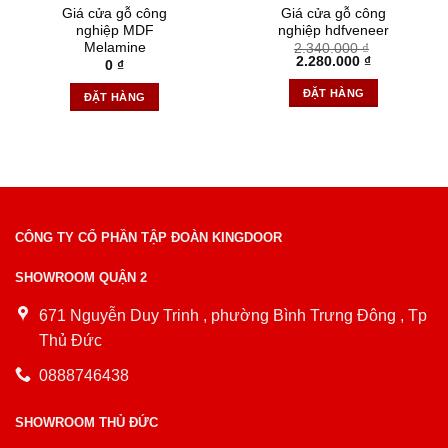
Giá cửa gỗ công
Giá cửa gỗ công
nghiệp MDF
nghiệp hdfveneer
Melamine
2.340.000
₫
Giá
Giá
2.280.000
₫
0
₫
gốc
hiện
là:
tại
ĐẶT HÀNG
ĐẶT HÀNG
2.340.000 ₫.
là:
2.280.000 ₫
CÔNG TY CỔ PHẦN TẬP ĐOÀN KINGDOOR
SHOWROOM QUẬN 2
671 Nguyễn Duy Trinh , phường Bình Trưng Đông , Tp
Thủ Đức
0888746438
SHOWROOM THỦ ĐỨC