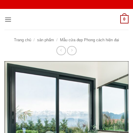
Bỏ
qua
nội
0
dung
Trang chủ
/
sản phẩm
/
Mẫu cửa đẹp Phong cách hiện đại