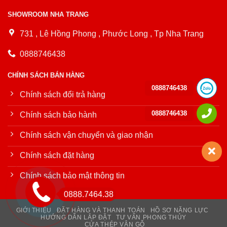
SHOWROOM NHA TRANG
731 , Lê Hồng Phong , Phước Long , Tp Nha Trang
0888746438
CHÍNH SÁCH BÁN HÀNG
0888746438
Chính sách đổi trả hàng
0888746438
Chính sách bảo hành
Chính sách vận chuyển và giao nhận
Chính sách đặt hàng
Chính sách bảo mật thông tin
0888.7464.38
GIỚI THIỆU
ĐẶT HÀNG VÀ THANH TOÁN
HỒ SƠ NĂNG LỰC
HƯỚNG DẪN LẮP ĐẶT
TƯ VẤN PHONG THỦY
CỬA THÉP VÂN GỖ