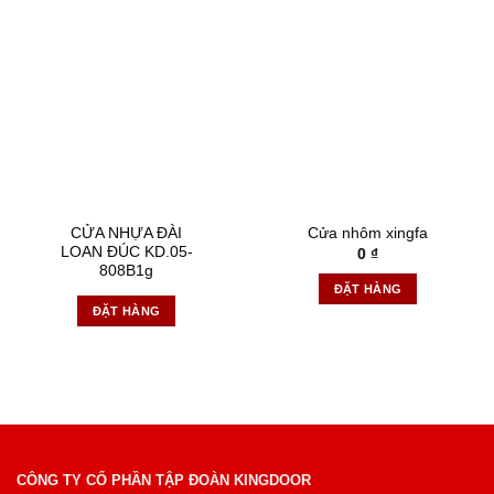
CỬA NHỰA ĐÀI
Cửa nhôm xingfa
LOAN ĐÚC KD.05-
0
₫
808B1g
ĐẶT HÀNG
ĐẶT HÀNG
CÔNG TY CỔ PHẦN TẬP ĐOÀN KINGDOOR