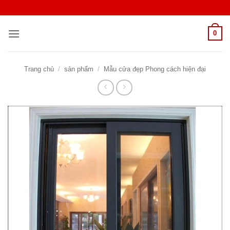
Bỏ
qua
nội
0
dung
Trang chủ
/
sản phẩm
/
Mẫu cửa đẹp Phong cách hiện đại