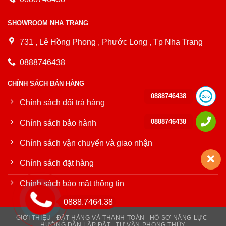
SHOWROOM NHA TRANG
731 , Lê Hồng Phong , Phước Long , Tp Nha Trang
0888746438
CHÍNH SÁCH BÁN HÀNG
0888746438
Chính sách đổi trả hàng
0888746438
Chính sách bảo hành
Chính sách vận chuyển và giao nhận
Chính sách đặt hàng
Chính sách bảo mật thông tin
0888.7464.38
GIỚI THIỆU
ĐẶT HÀNG VÀ THANH TOÁN
HỒ SƠ NĂNG LỰC
HƯỚNG DẪN LẮP ĐẶT
TƯ VẤN PHONG THỦY