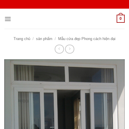
Bỏ
qua
nội
0
dung
Trang chủ
/
sản phẩm
/
Mẫu cửa đẹp Phong cách hiện đại