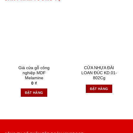
Giá cửa gỗ công
CỬA NHỰA ĐÀI
nghiệp MDF
LOAN ĐÚC KD.01-
Melamine
802Cg
0
₫
ĐẶT HÀNG
ĐẶT HÀNG