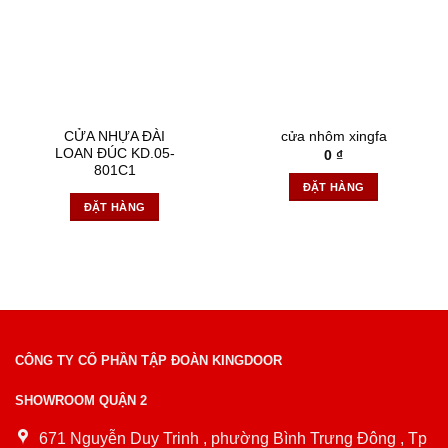
CỬA NHỰA ĐÀI
cửa nhôm xingfa
LOAN ĐÚC KD.05-
0
₫
801C1
ĐẶT HÀNG
ĐẶT HÀNG
CÔNG TY CỔ PHẦN TẬP ĐOÀN KINGDOOR
SHOWROOM QUẬN 2
671 Nguyễn Duy Trinh , phường Bình Trưng Đông , Tp