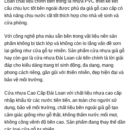
Loan chất liệu chính bên trong là nhựa PVC thiết kế kết
cấu chịu lực tốt bên ngoài được phủ da giả gỗ cao cấp có
khả năng chịu nước rất tốt thích hợp cho nhà vệ sinh và
cửa phòng.
Với công nghệ pha màu sẳn bên trong vật liệu nên sản
phẩm không bị tách lớp và không còn lo lắng vấn đề sơn
lại giống như cửa gỗ tự nhiên. Sản phẩm cửa nhựa giả gỗ
hay còn gọi là cửa nhựa Đài Loan cải tiến chính là lời giải
đáp cho kiểu dáng trang trí sinh động, đa dạng, mang
phong cách riêng, gần gũi với thiên nhiên, đẹp hiện đại và
bảo vệ môi trường.
Cửa nhựa Cao Cấp Đài Loan với chất liệu nhựa cao cấp
nhập khẩu từ các nước tiên tiến, an toàn cho người sử
dụng, bảo vệ môi trường, chất liệu bên ngoài giả gỗ tạo
cảm giác giống như gỗ thật, không thấm nước mối mọt,
không công vênh độ bền cao. Sản phẩm đang thay thế dần
các loại cửa gỗ tự nhiên.