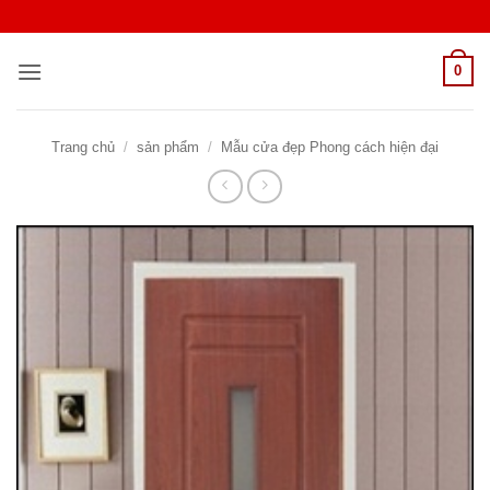
Bỏ
qua
nội
0
dung
Trang chủ
/
sản phẩm
/
Mẫu cửa đẹp Phong cách hiện đại