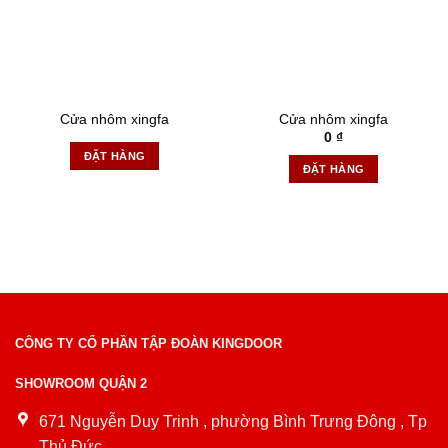
Cửa nhôm xingfa
Cửa nhôm xingfa
0
₫
ĐẶT HÀNG
ĐẶT HÀNG
CÔNG TY CỔ PHẦN TẬP ĐOÀN KINGDOOR
SHOWROOM QUẬN 2
671 Nguyễn Duy Trinh , phường Bình Trưng Đông , Tp
Thủ Đức