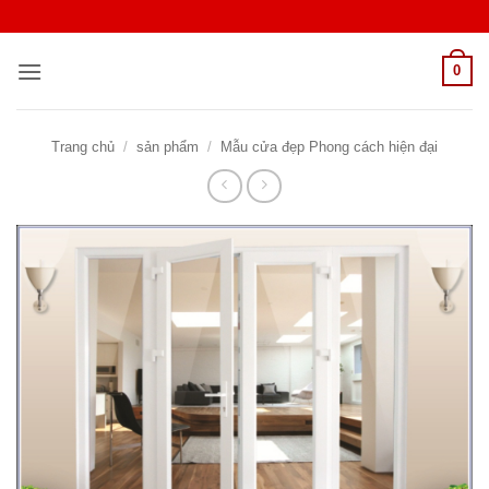
Bỏ
qua
nội
0
dung
Trang chủ
/
sản phẩm
/
Mẫu cửa đẹp Phong cách hiện đại