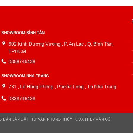
SHOWROOM BÌNH TÂN
602 Kinh Dương Vương , P. An Lạc , Q. Bình Tân,
TPHCM
0888746438
SHOWROOM NHA TRANG
731 , Lê Hồng Phong , Phước Long , Tp Nha Trang
0888746438
 DẪN LẮP ĐẶT
TƯ VẤN PHONG THỦY
CỬA THÉP VÂN GỖ