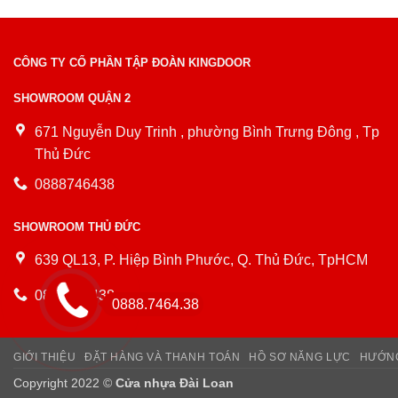
CÔNG TY CỔ PHẦN TẬP ĐOÀN KINGDOOR
SHOWROOM QUẬN 2
671 Nguyễn Duy Trinh , phường Bình Trưng Đông , Tp
Thủ Đức
0888746438
SHOWROOM THỦ ĐỨC
639 QL13, P. Hiệp Bình Phước, Q. Thủ Đức, TpHCM
0888746438
0888.7464.38
GIỚI THIỆU
ĐẶT HÀNG VÀ THANH TOÁN
HỒ SƠ NĂNG LỰC
HƯỚNG
Copyright 2022 ©
Cửa nhựa Đài Loan