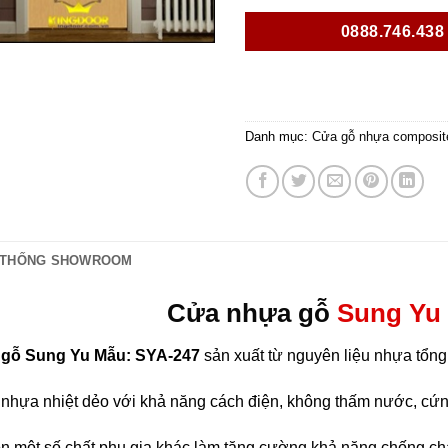
0888.746.438
Danh mục:
Cửa gỗ nhựa composit
 THỐNG SHOWROOM
Cửa nhựa gỗ
Sung Yu 
gỗ Sung Yu Mẫu: SYA-247
sản xuất từ nguyên liệu nhựa tổn
i nhựa nhiệt dẻo với khả năng cách điện, không thấm nước, cứ
òn một số chất phụ gia khác làm tăng cường khả năng chống c