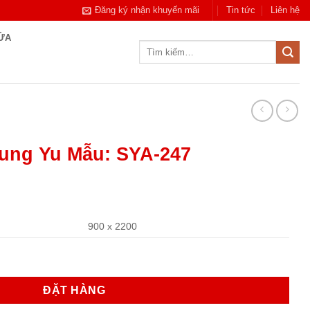
Đăng ký nhận khuyến mãi
Tin tức
Liên hệ
CỬA
Tìm
kiếm:
ung Yu Mẫu: SYA-247
900 x 2200
YA-247 số lượng
ĐẶT HÀNG