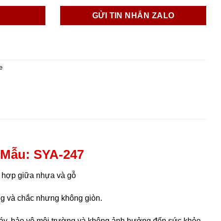
GỬI TIN NHẮN ZALO
e
Mẫu: SYA-247
g hợp giữa nhựa và gỗ
ng và chắc nhưng không giòn.
háy, bảo vệ môi trường và không ảnh hưởng đến sức khỏe