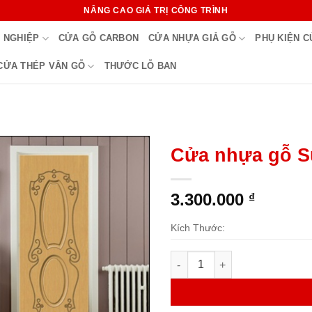
NÂNG CAO GIÁ TRỊ CÔNG TRÌNH
 NGHIỆP
CỬA GỖ CARBON
CỬA NHỰA GIẢ GỖ
PHỤ KIỆN 
CỬA THÉP VÂN GỖ
THƯỚC LỖ BAN
Cửa nhựa gỗ S
3.300.000
₫
Kích Thước:
Cửa nhựa gỗ Sung Yu Mẫu: S