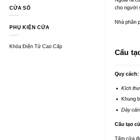
cho người 
CỬA SỔ
Nhà phân p
PHỤ KIỆN CỬA
Khóa Điện Tử Cao Cấp
Cấu tạ
Quy cách:
Kích thư
Khung b
Dày cán
Cấu tạo c
Tấm cửa đư