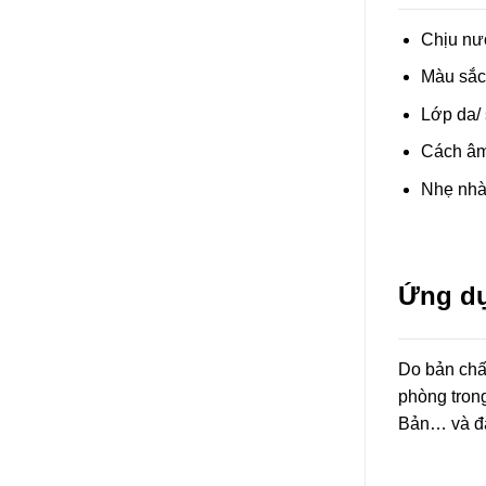
Chịu nư
Màu sắc 
Lớp da/ 
Cách âm 
Nhẹ nhà
Ứng dụ
Do bản chấ
phòng tron
Bản… và đặ