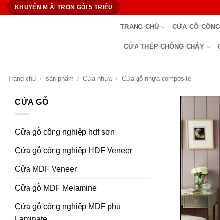
Bỏ
KHUYẾN M ÃI TRỌN GÓI 5 TRIỆU
qua
TRANG CHỦ
CỬA GỖ CÔNG
nội
dung
CỬA THÉP CHỐNG CHÁY
Trang chủ
/
sản phẩm
/
Cửa nhựa
/
Cửa gỗ nhựa composite
CỬA GỖ
Cửa gỗ công nghiệp hdf sơn
Cửa gỗ công nghiệp HDF Veneer
Cửa MDF Veneer
Cửa gỗ MDF Melamine
Cửa gỗ công nghiệp MDF phủ
Laminate