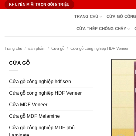
Bỏ
KHUYẾN M ÃI TRỌN GÓI 5 TRIỆU
qua
TRANG CHỦ
CỬA GỖ CÔNG
nội
dung
CỬA THÉP CHỐNG CHÁY
Trang chủ
/
sản phẩm
/
Cửa gỗ
/
Cửa gỗ công nghiệp HDF Veneer
CỬA GỖ
Cửa gỗ công nghiệp hdf sơn
Cửa gỗ công nghiệp HDF Veneer
Cửa MDF Veneer
Cửa gỗ MDF Melamine
Cửa gỗ công nghiệp MDF phủ
Laminate