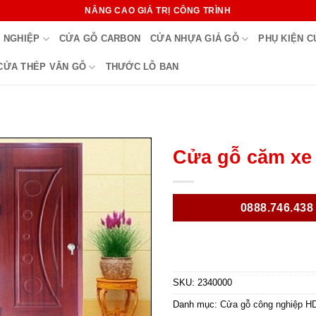
NÂNG CAO GIÁ TRỊ CÔNG TRÌNH
 NGHIỆP
CỬA GỖ CARBON
CỬA NHỰA GIẢ GỖ
PHỤ KIỆN 
CỬA THÉP VÂN GỖ
THƯỚC LỖ BAN
Cửa gỗ căm xe
0888.746.438
SKU:
2340000
Danh mục:
Cửa gỗ công nghiệp H