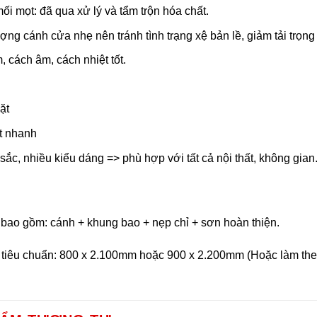
i mọt: đã qua xử lý và tẩm trộn hóa chất.
ợng cánh cửa nhẹ nên tránh tình trạng xệ bản lề, giảm tải trọng 
 cách âm, cách nhiệt tốt.
ặt
t nhanh
ắc, nhiều kiểu dáng => phù hợp với tất cả nội thất, không gian
̣ bao gồm: cánh + khung bao + nẹp chỉ + sơn hoàn thiện.
 tiêu chuẩn: 800 x 2.100mm hoặc 900 x 2.200mm (Hoặc làm theo