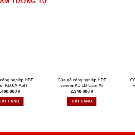
HẨM TƯƠNG TỰ
 công nghiệp HDF
Cửa gỗ công nghiệp HDF
Cử
er KD.6A-ASH
veneer KD.1B-Căm Xe
.490.000
₫
2.340.000
₫
ĐẶT HÀNG
ĐẶT HÀNG