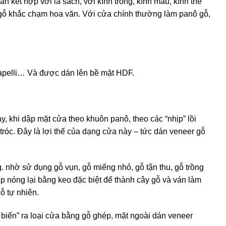
n kết hợp với lá sách, với kính trong, kính màu, kính thể
a gỗ khắc chạm hoa văn. Với cửa chính thường làm panô gỗ,
 sapelli… Và được dán lên bề mặt HDF.
y, khi dập mặt cửa theo khuôn panô, theo các “nhịp” lồi
tróc. Đây là lợi thế của dạng cửa này – tức dán veneer gỗ
. nhờ sử dụng gỗ vụn, gỗ miếng nhỏ, gỗ tận thu, gỗ trồng
p nóng lại bằng keo đặc biệt để thành cây gỗ và ván làm
ỗ tự nhiên.
biến” ra loại cửa bằng gỗ ghép, mặt ngoài dán veneer