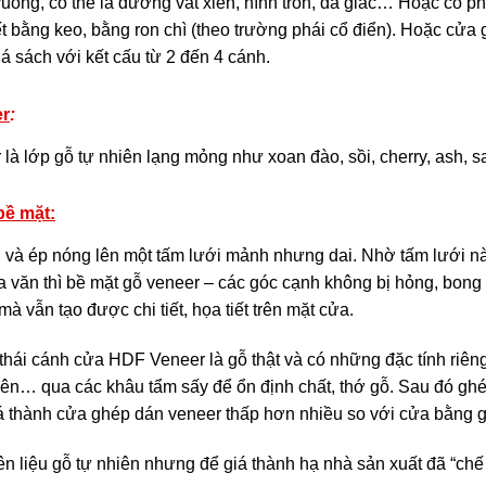
vuông, có thể là đường vát xiên, hình tròn, đa giác… Hoặc có phầ
ết bằng keo, bằng ron chì (theo trường phái cổ điển). Hoặc cử
lá sách với kết cấu từ 2 đến 4 cánh.
r
:
là lớp gỗ tự nhiên lạng mỏng như xoan đào, sồi, cherry, ash,
bề mặt:
 và ép nóng lên một tấm lưới mảnh nhưng dai.
Nhờ tấm lưới nà
 văn thì bề mặt gỗ veneer – các góc cạnh không bị hỏng, bong 
à vẫn tạo được chi tiết, họa tiết trên mặt cửa.
thái cánh cửa HDF Veneer là gỗ thật và có những đặc tính riêng
iên… qua các khâu tẩm sấy để ổn định chất, thớ gỗ. Sau đó ghé
á thành cửa ghép dán veneer thấp hơn nhiều so với cửa bằng g
 liệu gỗ tự nhiên nhưng để giá thành hạ nhà sản xuất đã “chế 