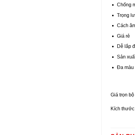
Chống mố
Trọng lư
Cách âm,
Giá rẻ
Dễ lắp đ
Sản xuấ
Đa màu s
Giá trọn bô
Kích thước