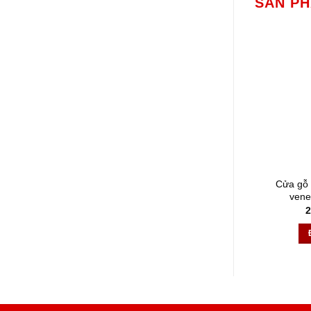
SẢN P
Cửa gỗ
vene
2