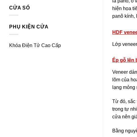
là panô, ô 
CỬA SỔ
hiện họa ti
panô kính, 
PHỤ KIỆN CỬA
HDF venee
Lớp veneer 
Khóa Điện Tử Cao Cấp
Ép gỗ lên 
Veneer dán
lõm của hoa
lạng mỏng m
Từ đó, sắc 
trong tự nh
cửa nên gi
Bằng nguyên