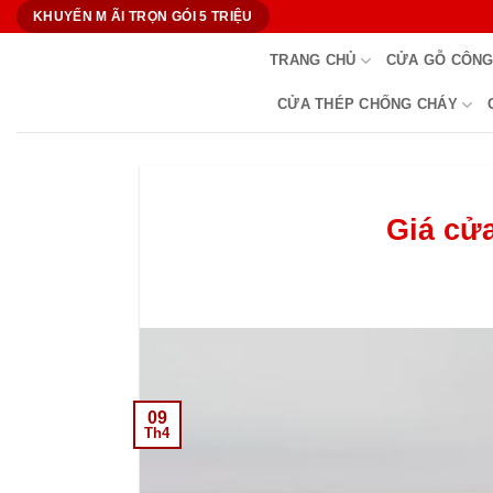
Bỏ
KHUYẾN M ÃI TRỌN GÓI 5 TRIỆU
qua
TRANG CHỦ
CỬA GỖ CÔNG
nội
dung
CỬA THÉP CHỐNG CHÁY
Giá cửa
09
Th4