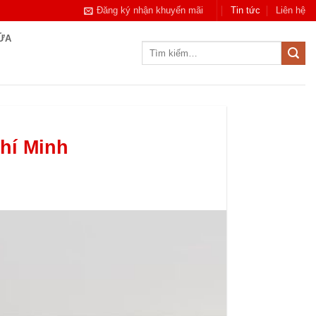
Đăng ký nhận khuyến mãi
Tin tức
Liên hệ
CỬA
Tìm
kiếm:
Chí Minh