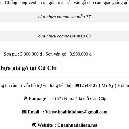
 . Chống cong vênh , co ngót , màu sắc vân gỗ cho cảm giác giống gỗ 
cửa nhựa composite mẫu 77
cửa nhựa composite mẫu 63
 , Sơn pu : 3.300.000 đ , Sơn vân gỗ : 3.900.000 đ
nhựa giả gỗ
tại Củ Chi
g tin cần tư vấn hỗ trợ vui lòng liên hệ :
0912548127
( Mr Sỹ )
Hotlin
🔎 Fanpage
:
Cửa Nhựa Giả Gỗ Cao Cấp
📧 Email : Vietsy.hoabinhdoor@gmail.com
🌏 Website
:
Cuanhuadailoan.net