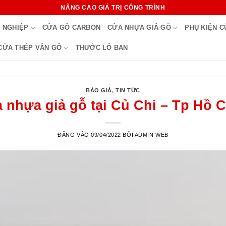
NÂNG CAO GIÁ TRỊ CÔNG TRÌNH
 NGHIỆP
CỬA GỖ CARBON
CỬA NHỰA GIẢ GỖ
PHỤ KIỆN 
CỬA THÉP VÂN GỖ
THƯỚC LỖ BAN
BÁO GIÁ
,
TIN TỨC
 nhựa giả gỗ tại Củ Chi – Tp Hồ 
ĐĂNG VÀO
09/04/2022
BỞI
ADMIN WEB