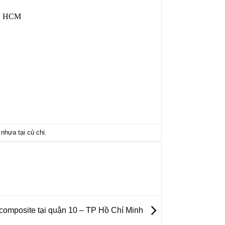
 , HCM
 nhựa tại củ chi
.
composite tại quận 10 – TP Hồ Chí Minh