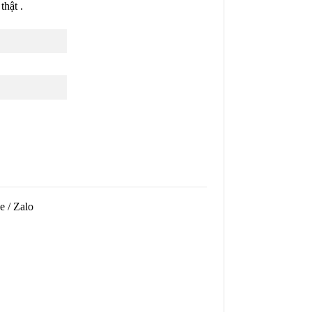
thật .
e / Zalo