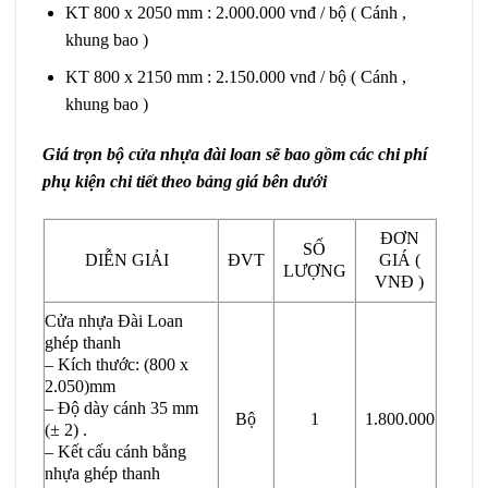
KT 800 x 2050 mm : 2.000.000 vnđ / bộ ( Cánh ,
khung bao )
KT 800 x 2150 mm : 2.150.000 vnđ / bộ ( Cánh ,
khung bao )
Giá trọn bộ cửa nhựa đài loan sẽ bao gồm các chi phí
phụ kiện chi tiết theo bảng giá bên dưới
ĐƠN
SỐ
DIỄN GIẢI
ĐVT
GIÁ (
LƯỢNG
VNĐ )
Cửa nhựa Đài Loan
ghép thanh
– Kích thước: (800 x
2.050)mm
– Độ dày cánh 35 mm
Bộ
1
1.800.000
(± 2) .
– Kết cấu cánh bằng
nhựa ghép thanh