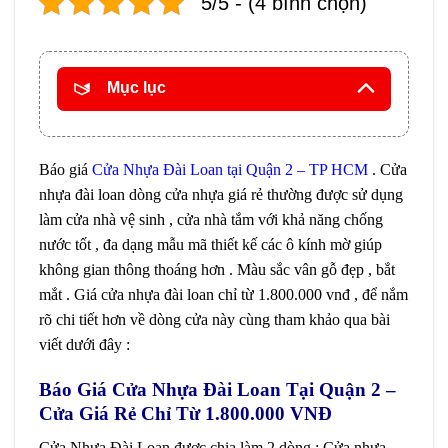
5/5 - (4 bình chọn)
Mục lục
Báo giá
Cửa Nhựa Đài Loan
tại
Quận 2 – TP HCM
. Cửa
nhựa đài loan dòng cửa nhựa giá rẻ thường được sử dụng
làm cửa nhà vệ sinh , cửa nhà tắm với khả năng chống
nước tốt , đa dạng mẫu mã thiết kế các ô kính mờ giúp
không gian thông thoáng hơn . Màu sắc vân gỗ đẹp , bắt
mắt . Giá cửa nhựa đài loan chỉ từ 1.800.000 vnđ , để nắm
rõ chi tiết hơn về dòng cửa này cùng tham khảo qua bài
viết dưới đây :
Báo Giá
Cửa Nhựa Đài Loan
Tại Quận 2 –
Cửa Giá Rẻ Chỉ Từ 1.800.000 VNĐ
Cửa Nhựa Đài Loan được chia làm 2 dòng : Cửa nhựa