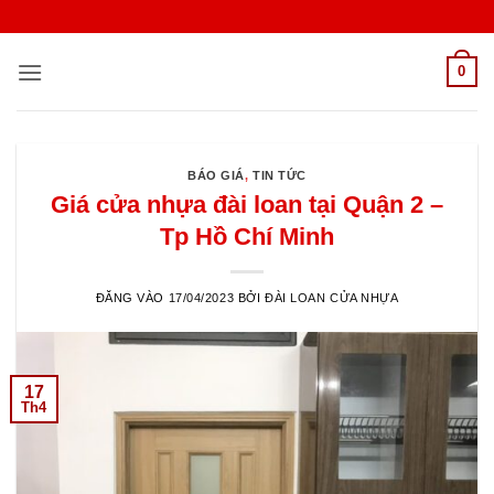
Bỏ
qua
nội
0
dung
BÁO GIÁ
,
TIN TỨC
Giá cửa nhựa đài loan tại Quận 2 –
Tp Hồ Chí Minh
ĐĂNG VÀO
17/04/2023
BỞI
ĐÀI LOAN CỬA NHỰA
17
Th4