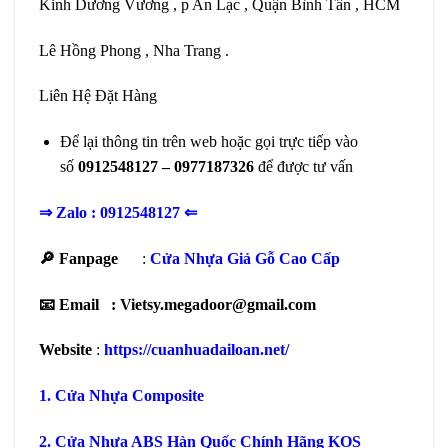
Kinh Dương Vương , p An Lạc , Quận Bình Tân , HCM
Lê Hồng Phong , Nha Trang .
Liên Hệ Đặt Hàng
Để lại thông tin trên web hoặc gọi trực tiếp vào
số
0912548127 – 0977187326
để được tư vấn
⇒ Zalo :
0912548127
⇐
🔎 Fanpage
:
Cửa Nhựa Giả Gỗ Cao Cấp
📧 Email : Vietsy.megadoor@gmail.com
Website
:
https://cuanhuadailoan.net/
1.
Cửa Nhựa Composite
2.
Cửa Nhựa ABS Hàn Quốc
Chính Hãng KOS